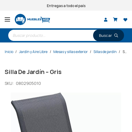
Entregas a todo el país
Búsqueda
de
productos
Inicio
/
Jardín y Aire Libre
/
Mesas y sillas exterior
/
Sillas de jardín
/
Silla De Jardín – Gris
Silla De Jardín – Gris
SKU:
0802905010