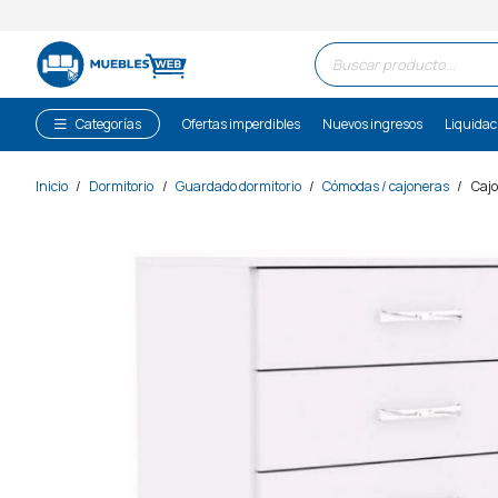
Búsqueda
de
productos
Categorías
Ofertas imperdibles
Nuevos ingresos
Liquidac
Inicio
/
Dormitorio
/
Guardado dormitorio
/
Cómodas / cajoneras
/
Cajo