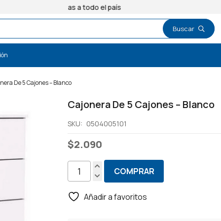
Entregas a todo el país
ión
nera De 5 Cajones – Blanco
Cajonera De 5 Cajones – Blanco
SKU:
0504005101
$
2.090
COMPRAR
Cajonera
De
Añadir a favoritos
5
Cajones