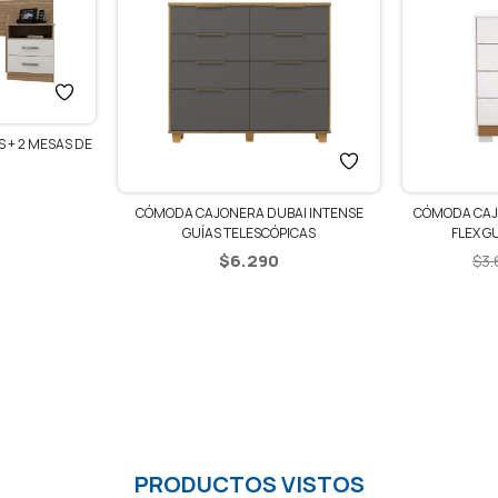
 + 2 MESAS DE
CÓMODA CAJONERA DUBAI INTENSE
CÓMODA CAJ
GUÍAS TELESCÓPICAS
FLEX G
$
6.290
$
3
PRODUCTOS VISTOS