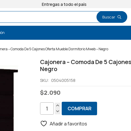
Entregas a todo el país
ión
nera – Comoda De 5 Cajones Oferta Mueble Dormitorio Mweb – Negro
Cajonera – Comoda De 5 Cajones
Negro
SKU:
0504005158
$
2.090
COMPRAR
Cajonera
-
Añadir a favoritos
Comoda