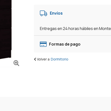
De
5
Envíos
Cajones
Oferta
Mueble
Entregas en 24 horas hábiles en Mont
Dormitorio
Mweb
-
Formas de pago
Negro
cantidad
Volver a
Dormitorio