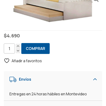
$
4.690
COMPRAR
Cama
Marinera
Añadir a favoritos
-
Bicama
1
Envíos
Plaza
-
Respaldo
Entregas en 24 horas hábiles en Montevideo
Con
Repisa