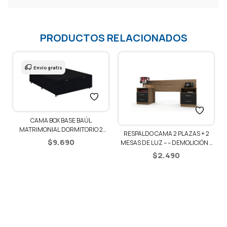
PRODUCTOS RELACIONADOS
Envío gratis
CAMA BOX BASE BAÚL
1
MATRIMONIAL DORMITORIO 2
RESPALDO CAMA 2 PLAZAS + 2
PLAZAS
$
9.690
MESAS DE LUZ – – DEMOLICIÓN /
NEGRO
$
2.490