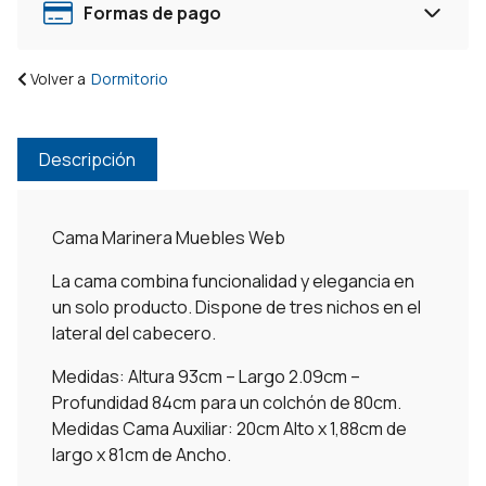
-
Formas de pago
Color
Blanco
Volver a
Dormitorio
cantidad
Descripción
Cama Marinera Muebles Web
La cama combina funcionalidad y elegancia en
un solo producto. Dispone de tres nichos en el
lateral del cabecero.
Medidas: Altura 93cm – Largo 2.09cm –
Profundidad 84cm para un colchón de 80cm.
Medidas Cama Auxiliar: 20cm Alto x 1,88cm de
largo x 81cm de Ancho.