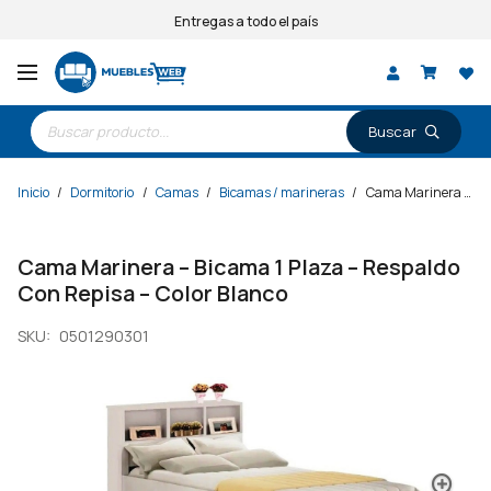
Entregas a todo el país
Búsqueda
de
productos
Inicio
/
Dormitorio
/
Camas
/
Bicamas / marineras
/
Cama Marinera – Bicama 1 Plaza – Respaldo Con Repisa – Color Blanco
Cama Marinera – Bicama 1 Plaza – Respaldo
Con Repisa – Color Blanco
SKU:
0501290301