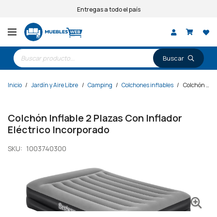
Entregas a todo el país
Búsqueda
de
productos
Inicio
/
Jardín y Aire Libre
/
Camping
/
Colchones inflables
/
Colchón Inflable 2 Plazas Con Inflador Eléctrico Incorporado
Colchón Inflable 2 Plazas Con Inflador
Eléctrico Incorporado
SKU:
1003740300