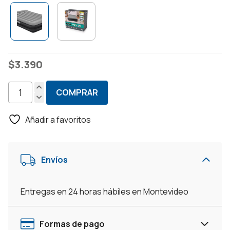
$
3.390
COMPRAR
Colchón
Inflable
Añadir a favoritos
2
Plazas
Con
Envíos
Inflador
Eléctrico
Incorporado
Entregas en 24 horas hábiles en Montevideo
cantidad
Formas de pago