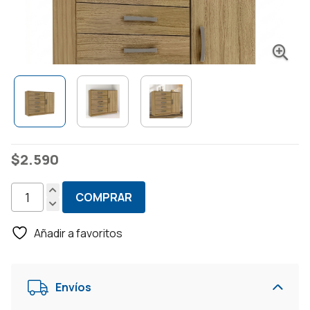
$
2.590
COMPRAR
Comoda
Cajonera
Añadir a favoritos
5
Cajones
1
Envíos
Puerta
Dormitorio