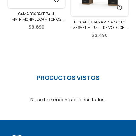
CAMA BOX BASE BAÚL
1
MATRIMONIAL DORMITORIO 2
RESPALDO CAMA 2 PLAZAS + 2
PLAZAS
$
9.690
MESAS DE LUZ – – DEMOLICIÓN /
NEGRO
$
2.490
PRODUCTOS VISTOS
No se han encontrado resultados.