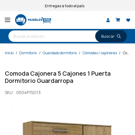
Entregas a todo el país
Búsqueda
de
productos
Inicio
/
Dormitorio
/
Guardado dormitorio
/
Cómodas / cajoneras
/
Comoda Cajonera 5 Cajones 1 Puerta Dormitorio Guardarropa
Comoda Cajonera 5 Cajones 1 Puerta
Dormitorio Guardarropa
SKU:
0504P15D13