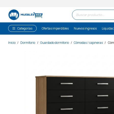
Búsqueda
de
productos
Categorías
Ofertas imperdibles
Nuevos ingresos
Liquidac
Inicio
/
Dormitorio
/
Guardado dormitorio
/
Cómodas / cajoneras
/
Cómo