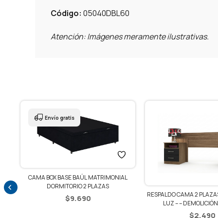
Código:
05040DBL60
Atención: Imágenes meramente ilustrativas.
Envío gratis
CAMA BOX BASE BAÚL MATRIMONIAL
DORMITORIO 2 PLAZAS
ZA
RESPALDO CAMA 2 PLAZAS
$
9.690
LUZ – – DEMOLICIÓN
$
2.490