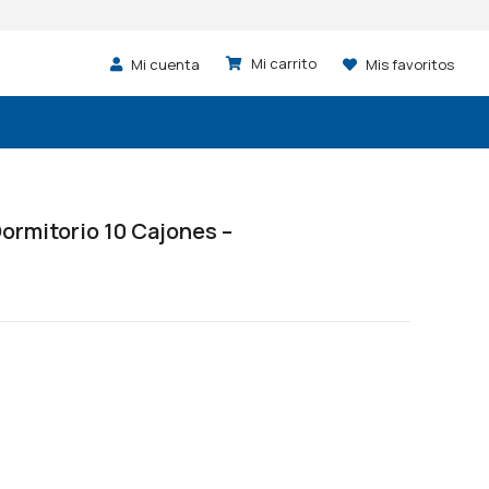
Mi cuenta
Mis favoritos
rmitorio 10 Cajones –