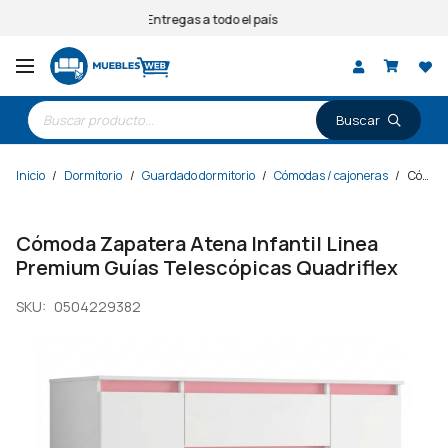
Entregas a todo el país
Búsqueda
de
productos
Inicio
/
Dormitorio
/
Guardado dormitorio
/
Cómodas / cajoneras
/
Cómoda Zapatera Atena Infantil Linea Premium Guías Telescópicas Quadriflex
Cómoda Zapatera Atena Infantil Linea
Premium Guías Telescópicas Quadriflex
SKU:
0504229382