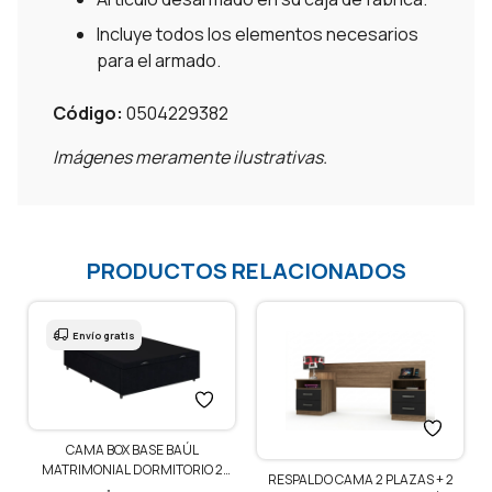
Incluye todos los elementos necesarios
para el armado.
Código:
0504229382
Imágenes meramente ilustrativas.
PRODUCTOS RELACIONADOS
Envío gratis
CAMA BOX BASE BAÚL
1
MATRIMONIAL DORMITORIO 2
RESPALDO CAMA 2 PLAZAS + 2
PLAZAS