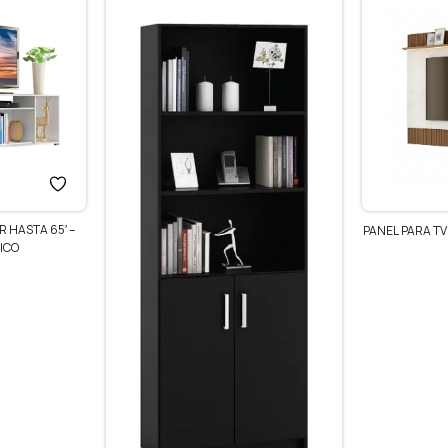
RACK
PANEL PARA TV RACK MODULAR HASTA 70
PULGADAS
$
3.190