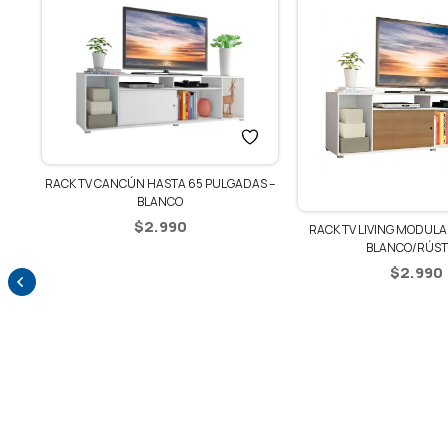
GADAS –
RACK TV LIVING MODULAR HASTA 65′ –
BLANCO/RÚSTICO
$
2.990