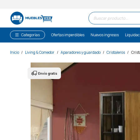
Búsqueda
de
productos
Categorías
Ofertas imperdibles
Nuevos ingresos
Liquidac
Inicio
/
Living & Comedor
/
Aparadores y guardado
/
Cristaleros
/
Crist
Envío gratis