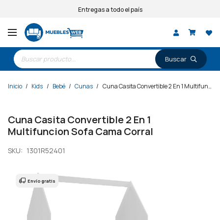
Entregas a todo el país
Búsqueda
de
productos
Inicio
/
Kids
/
Bebé
/
Cunas
/
Cuna Casita Convertible 2 En 1 Multifuncion Sofa Cama Corral
Cuna Casita Convertible 2 En 1
Multifuncion Sofa Cama Corral
SKU:
1301R52401
Envío gratis