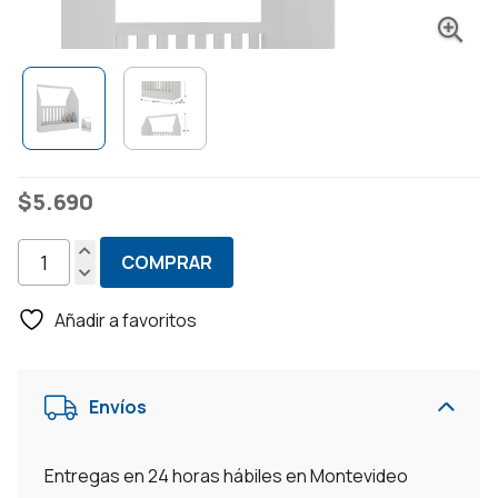
$
5.690
COMPRAR
Cuna
Casita
Añadir a favoritos
Convertible
2
En
Envíos
1
Multifuncion
Sofa
Entregas en 24 horas hábiles en Montevideo
Cama