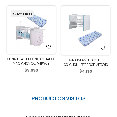
Envío gratis
R
CUNA INFANTIL CON CAMBIADOR
CUNA INFANTIL SIMPLE +
Y COLCHÓN CAJONERA Y
COLCHÓN – BEBÉ DORMITORIO
ESTANTES – BLANCO/AZUL
COLORES – BLANCO/AZUL
$
5.990
$
4.190
PRODUCTOS VISTOS