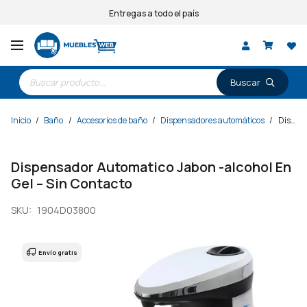
Entregas a todo el país
Búsqueda
de
productos
Inicio
/
Baño
/
Accesorios de baño
/
Dispensadores automáticos
/
Dispensador Automatico Jabon -alcohol En Gel – Sin Contacto
Dispensador Automatico Jabon -alcohol En
Gel – Sin Contacto
SKU:
1904D03800
Envío gratis