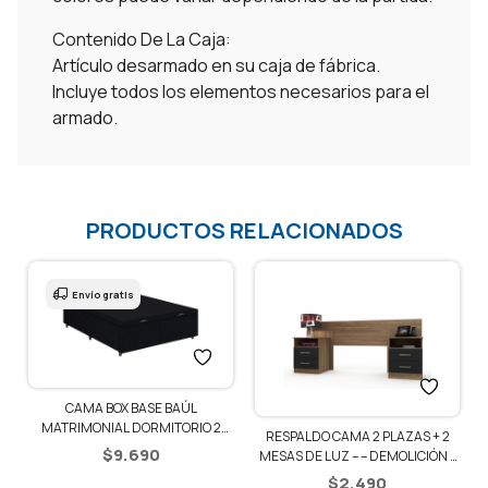
Contenido De La Caja:
Artículo desarmado en su caja de fábrica.
Incluye todos los elementos necesarios para el
armado.
PRODUCTOS RELACIONADOS
Envío gratis
CAMA BOX BASE BAÚL
1
MATRIMONIAL DORMITORIO 2
RESPALDO CAMA 2 PLAZAS + 2
PLAZAS
$
9.690
MESAS DE LUZ – – DEMOLICIÓN /
NEGRO
$
2.490