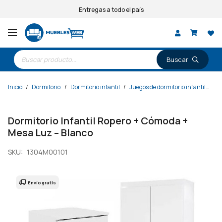
Entregas a todo el país
Búsqueda
de
productos
Inicio
/
Dormitorio
/
Dormitorio infantil
/
Juegos de dormitorio infantil
/
Do
Dormitorio Infantil Ropero + Cómoda +
Mesa Luz – Blanco
SKU:
1304M00101
Envío gratis