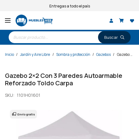
Entregas a todo el país
Búsqueda
de
productos
Inicio
/
Jardín y Aire Libre
/
Sombra y protección
/
Gazebos
/
Gazebo 2×2 Con 3 Paredes Autoarmable Reforzado Toldo Carpa
Gazebo 2×2 Con 3 Paredes Autoarmable
Reforzado Toldo Carpa
SKU:
1101H01601
Envío gratis