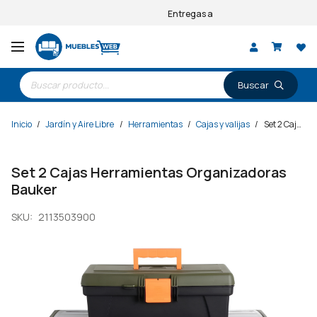
Entregas a todo el país
Búsqueda
de
productos
Inicio
/
Jardín y Aire Libre
/
Herramientas
/
Cajas y valijas
/
Set 2 Cajas Herramientas Organizadoras Bauker
Set 2 Cajas Herramientas Organizadoras
Bauker
SKU:
2113503900