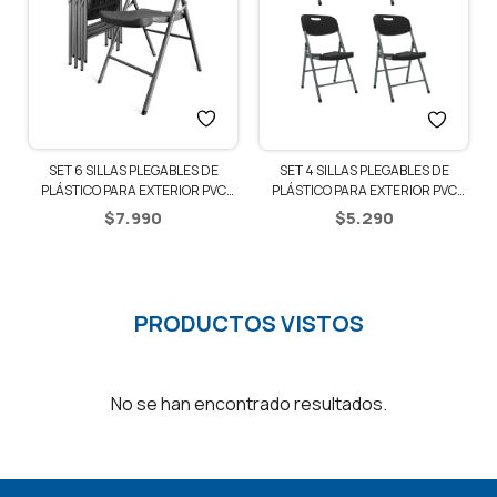
E
SET 6 SILLAS PLEGABLES DE
SET 4 SILLAS PLEGABLES DE
PLÁSTICO PARA EXTERIOR PVC
PLÁSTICO PARA EXTERIOR PVC
JARDÍN – NEGRO
JARDÍN – NEGRO
$
7.990
$
5.290
PRODUCTOS VISTOS
No se han encontrado resultados.