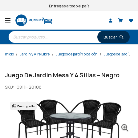
Entregas a todo el país
Búsqueda
de
productos
Inicio
/
Jardín y Aire Libre
/
Juegos de jardín o balcón
/
Juegos de jardín o balcón
Juego De Jardin Mesa Y 4 Sillas – Negro
SKU:
0811H20106
Envío gratis