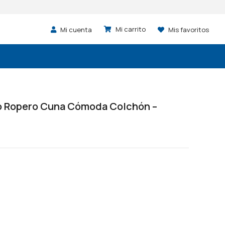
Mi cuenta
Mis favoritos
do Ropero Cuna Cómoda Colchón –