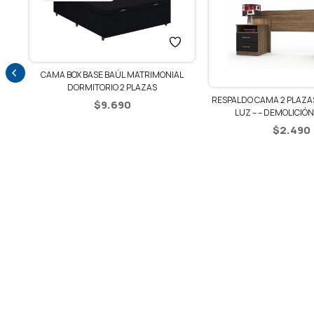
CAMA BOX BASE BAÚL MATRIMONIAL
DORMITORIO 2 PLAZAS
RESPALDO CAMA 2 PLAZAS + 
$
9.690
LUZ – – DEMOLICIÓN / 
$
2.490