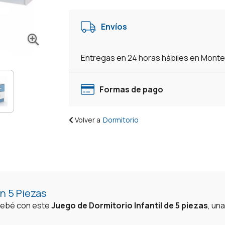
Rosado
Ropero
Envíos
Cuna
Cómoda
Colchón
Entregas en 24 horas hábiles en Mont
-
Blanco/Azul
cantidad
Formas de pago
Volver a
Dormitorio
n 5 Piezas
 bebé con este
Juego de Dormitorio Infantil de 5 piezas
, un