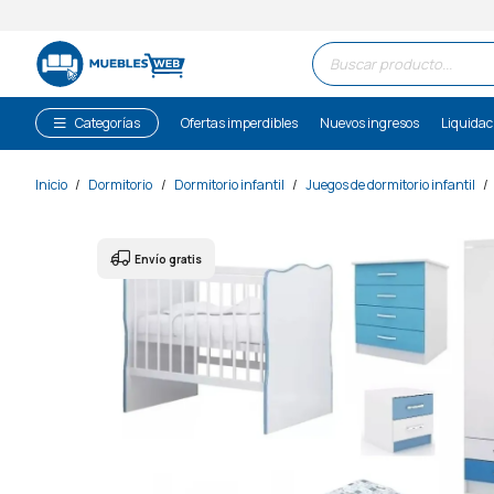
Búsqueda
de
productos
Categorías
Ofertas imperdibles
Nuevos ingresos
Liquidac
Inicio
/
Dormitorio
/
Dormitorio infantil
/
Juegos de dormitorio infantil
/
Envío gratis