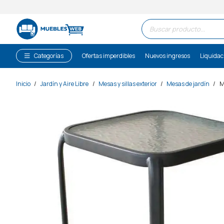
Búsqueda
de
productos
Categorías
Ofertas imperdibles
Nuevos ingresos
Liquidac
Inicio
/
Jardín y Aire Libre
/
Mesas y sillas exterior
/
Mesas de jardín
/
M