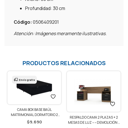
Profundidad: 30 cm
Código:
0506409201
Atención: Imágenes meramente ilustrativas.
PRODUCTOS RELACIONADOS
Envío gratis
CAMA BOX BASE BAÚL
1
MATRIMONIAL DORMITORIO 2
RESPALDO CAMA 2 PLAZAS + 2
PLAZAS
$
9.690
MESAS DE LUZ – – DEMOLICIÓN /
NEGRO