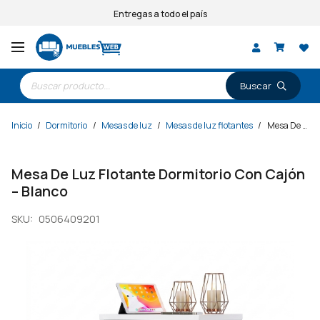
Entregas a todo el país
Búsqueda
de
productos
Inicio
/
Dormitorio
/
Mesas de luz
/
Mesas de luz flotantes
/
Mesa De Luz Flotante Dormitorio Con Cajón – Blanco
Mesa De Luz Flotante Dormitorio Con Cajón
– Blanco
SKU:
0506409201