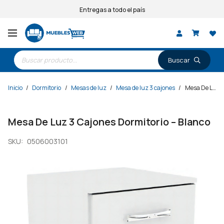
Entregas a todo el país
Búsqueda
de
productos
Inicio
/
Dormitorio
/
Mesas de luz
/
Mesa de luz 3 cajones
/
Mesa De Luz 3 Cajones Dormitorio – Blanco
Mesa De Luz 3 Cajones Dormitorio – Blanco
SKU:
0506003101