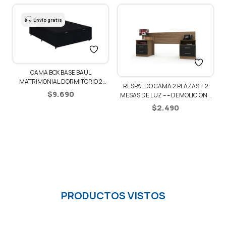
Envío gratis
CAMA BOX BASE BAÚL
1
MATRIMONIAL DORMITORIO 2
RESPALDO CAMA 2 PLAZAS + 2
PLAZAS
$
9.690
MESAS DE LUZ – – DEMOLICIÓN /
NEGRO
$
2.490
PRODUCTOS VISTOS