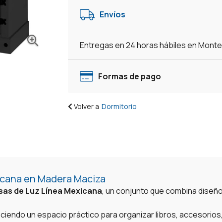
De
Envíos
Luz
Linea
Mexicana
Entregas en 24 horas hábiles en Mont
-
Negro
cantidad
Formas de pago
Volver a
Dormitorio
icana en Madera Maciza
as de Luz Línea Mexicana
, un conjunto que combina diseño,
eciendo un espacio práctico para organizar libros, accesorio