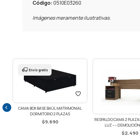
Código:
0510E03260
Imágenes meramente ilustrativas.
Envío gratis
CAMA BOX BASE BAÚL MATRIMONIAL
DORMITORIO 2 PLAZAS
ZA
RESPALDO CAMA 2 PLAZAS
$
9.690
LUZ – – DEMOLICIÓN
$
2.490