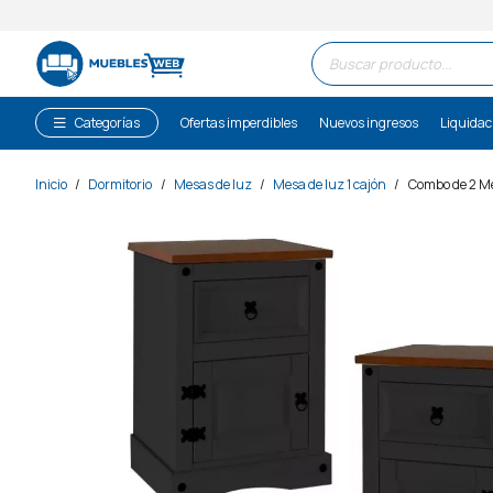
Búsqueda
de
productos
Categorías
Ofertas imperdibles
Nuevos ingresos
Liquidac
Inicio
/
Dormitorio
/
Mesas de luz
/
Mesa de luz 1 cajón
/
Combo de 2 Me