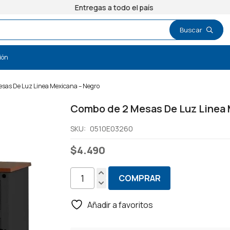
Entregas a todo el país
ión
sas De Luz Linea Mexicana – Negro
Combo de 2 Mesas De Luz Linea 
SKU:
0510E03260
$
4.490
COMPRAR
Combo
de
Añadir a favoritos
2
Mesas