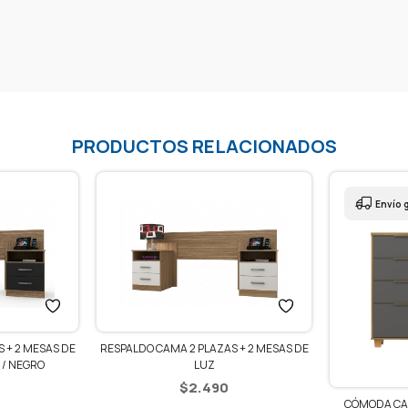
PRODUCTOS RELACIONADOS
Envío g
RESPALDO CAMA 2 PLAZAS + 2 MESAS DE
 + 2 MESAS DE
LUZ
 / NEGRO
$
2.490
CÓMODA CA