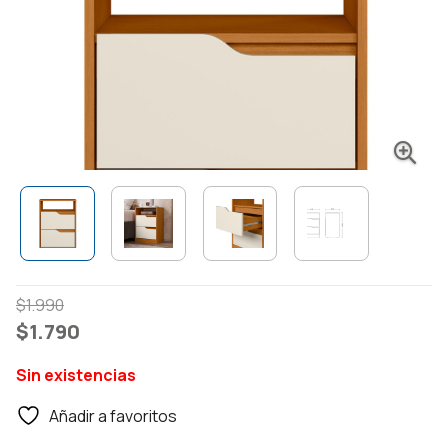
El
El
$
1.990
precio
precio
$
1.790
original
actual
Sin existencias
era:
es:
$1.990.
$1.790.
Añadir a favoritos