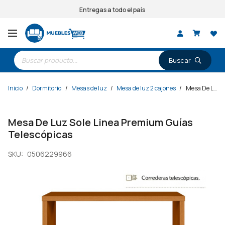
Entregas a todo el país
Búsqueda
de
productos
Inicio
/
Dormitorio
/
Mesas de luz
/
Mesa de luz 2 cajones
/
Mesa De Luz Sole Linea Premium Guías Telescópicas
Mesa De Luz Sole Linea Premium Guías
Telescópicas
SKU:
0506229966