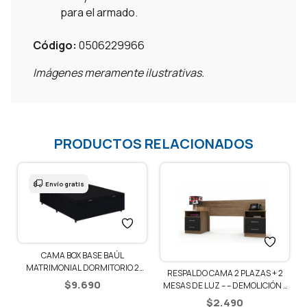
para el armado.
Código:
0506229966
Imágenes meramente ilustrativas.
PRODUCTOS RELACIONADOS
Envío gratis
CAMA BOX BASE BAÚL
1
MATRIMONIAL DORMITORIO 2
RESPALDO CAMA 2 PLAZAS + 2
PLAZAS
$
9.690
MESAS DE LUZ – – DEMOLICIÓN /
NEGRO
$
2.490