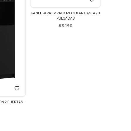
PANEL PARA TV RACK MODULAR HASTA 70
PULGADAS
$
3.190
ON 2 PUERTAS –