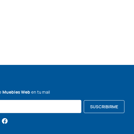
de
Muebles Web
en tu mail
SUSCRIBIRME