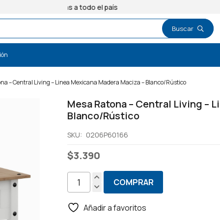
Entregas a todo el país
ión
na – Central Living – Linea Mexicana Madera Maciza – Blanco/Rústico
Mesa Ratona – Central Living – 
Blanco/Rústico
SKU:
0206P60166
$
3.390
COMPRAR
Mesa
Ratona
Añadir a favoritos
-