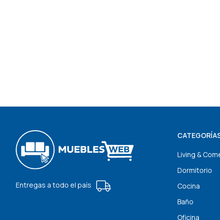
CATEGORÍA
Living & Com
Dormitorio
Entregas a todo el país
Cocina
Baño
Oficina