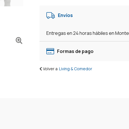
Central
Living
Envíos
-
Linea
Mexicana
Entregas en 24 horas hábiles en Mont
Madera
Maciza
-
Formas de pago
Blanco/Rústico
cantidad
Volver a
Living & Comedor