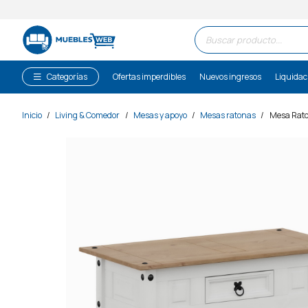
Búsqueda
de
productos
Categorías
Ofertas imperdibles
Nuevos ingresos
Liquidac
Inicio
/
Living & Comedor
/
Mesas y apoyo
/
Mesas ratonas
/
Mesa Rato