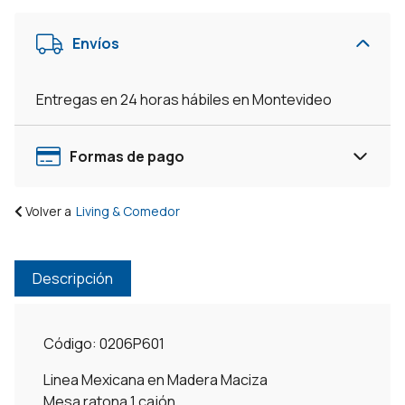
Central
Living
Envíos
-
Linea
Mexicana
Entregas en 24 horas hábiles en Montevideo
Madera
Maciza
-
Formas de pago
Rústico
cantidad
Volver a
Living & Comedor
Descripción
Código: 0206P601
Linea Mexicana en Madera Maciza
Mesa ratona 1 cajón