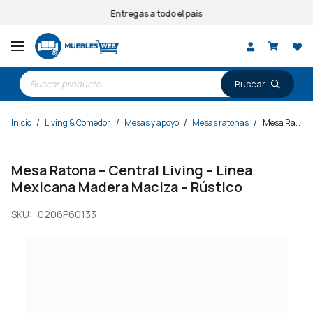
Entregas a todo el país
Búsqueda
de
productos
Inicio
/
Living & Comedor
/
Mesas y apoyo
/
Mesas ratonas
/
Mesa Ratona – Central Living – Linea Mexicana Madera Maciza – Rústico
Mesa Ratona – Central Living – Linea
Mexicana Madera Maciza – Rústico
SKU:
0206P60133