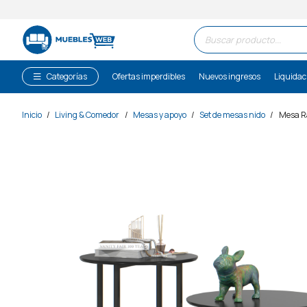
Búsqueda
de
productos
Categorías
Ofertas imperdibles
Nuevos ingresos
Liquidac
Inicio
/
Living & Comedor
/
Mesas y apoyo
/
Set de mesas nido
/
Mesa Ra