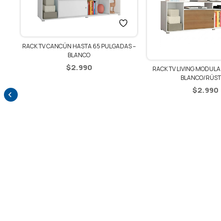
AS –
RACK TV LIVING MODULAR HASTA 65′ –
BLANCO/RÚSTICO
$
2.990
BIBLIOTECA ESTANTERÍA C