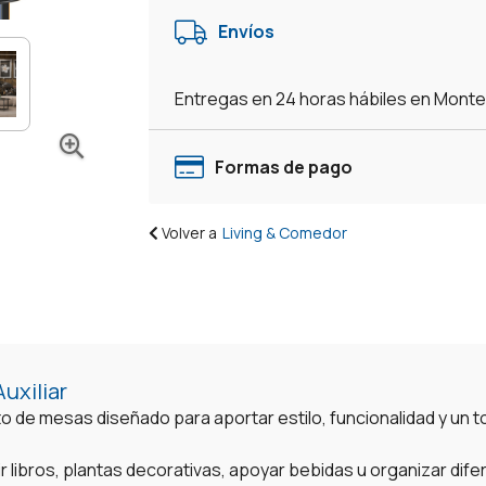
Y
Envíos
Mesita
Lateral
Auxiliar
Entregas en 24 horas hábiles en Mont
Set
Living
-
Formas de pago
Negro
cantidad
Volver a
Living & Comedor
uxiliar
to de mesas diseñado para aportar estilo, funcionalidad y un
ibir libros, plantas decorativas, apoyar bebidas u organizar di