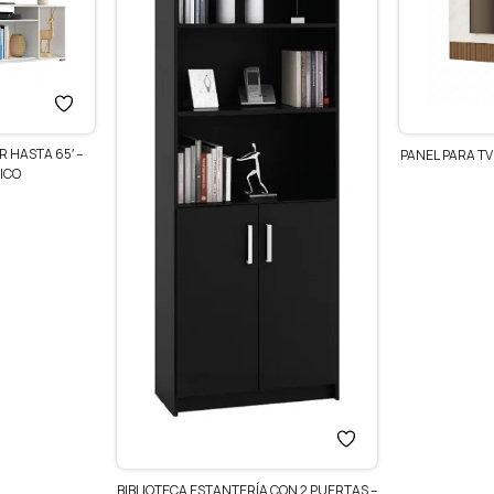
RACK MES
PANEL PARA TV RACK MODULAR HASTA 70
PULGADAS
$
3.190
ON 2 PUERTAS –