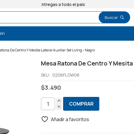
Entregas a todo el país
ión
tona De Centro Y Mesita Lateral Auxiliar Set Living – Negro
Mesa Ratona De Centro Y Mesita L
SKU:
0206FLOW06
$
3.490
COMPRAR
Mesa
Ratona
Añadir a favoritos
De
Centro