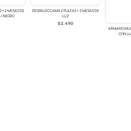
 + 2 MESAS DE
ARMARIO MULTIUSO ROPERO 2 PUERTA
CON LLAVE DE SEGURIDAD
$
2.990
ARMARIO MUL
CON LL
$
2.