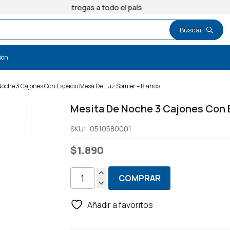
Entregas a todo el país
ión
Noche 3 Cajones Con Espacio Mesa De Luz Somier – Blanco
Mesita De Noche 3 Cajones Con 
SKU:
0510580001
$
1.890
COMPRAR
Mesita
De
Añadir a favoritos
Noche
3