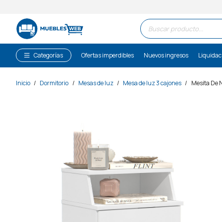
Búsqueda
de
productos
Categorías
Ofertas imperdibles
Nuevos ingresos
Liquidac
Inicio
/
Dormitorio
/
Mesas de luz
/
Mesa de luz 3 cajones
/
Mesita De 