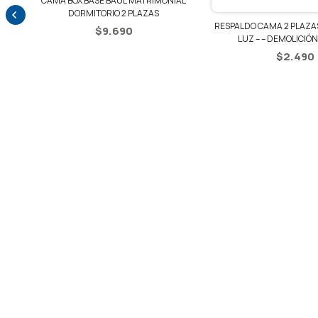
L
RESPALDO CAMA 2 PLAZAS
RESPALDO CAMA 2 PLAZAS + 2 MESAS DE
LUZ
LUZ – – DEMOLICIÓN / NEGRO
$
2.490
$
2.490