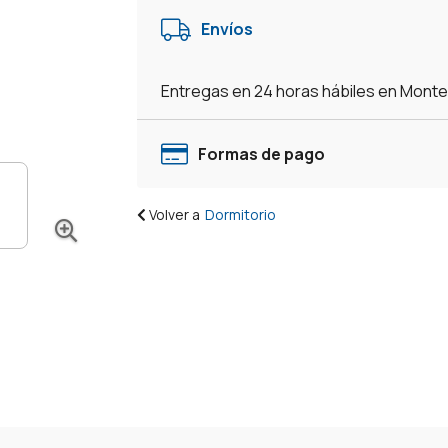
Cajones
Envíos
Con
Espacio
Mesa
Entregas en 24 horas hábiles en Mont
De
Luz
Somier
Formas de pago
-
Blanco
Volver a
Dormitorio
cantidad