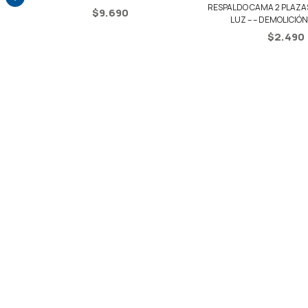
RESPALDO CAMA 2 PLAZAS
RESPALDO CAMA 2 PLAZAS + 2 MESAS DE
LUZ
LUZ – – DEMOLICIÓN / NEGRO
$
2.490
$
2.490