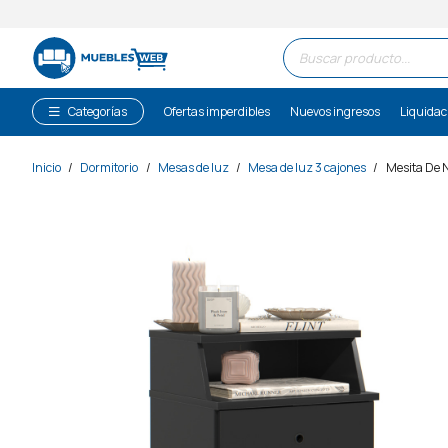
Búsqueda
de
productos
Categorías
Ofertas imperdibles
Nuevos ingresos
Liquidac
Inicio
/
Dormitorio
/
Mesas de luz
/
Mesa de luz 3 cajones
/
Mesita De 