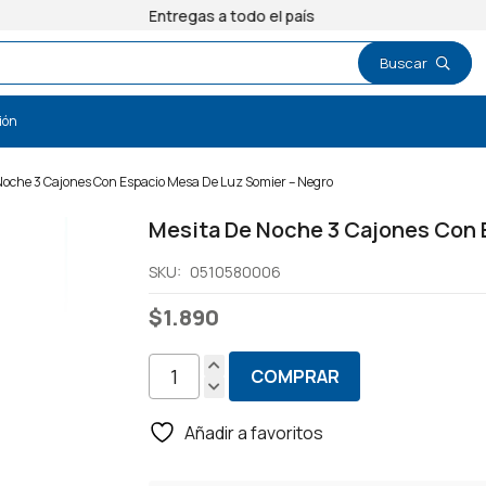
Entregas a todo el país
ión
Noche 3 Cajones Con Espacio Mesa De Luz Somier – Negro
Mesita De Noche 3 Cajones Con 
SKU:
0510580006
$
1.890
COMPRAR
Mesita
De
Añadir a favoritos
Noche
3