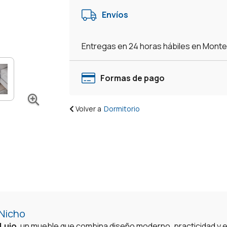
Cajones
Envíos
Con
Espacio
Mesa
Entregas en 24 horas hábiles en Mont
De
Luz
Somier
Formas de pago
-
Negro
Volver a
Dormitorio
cantidad
 Nicho
Lujo
, un mueble que combina diseño moderno, practicidad y