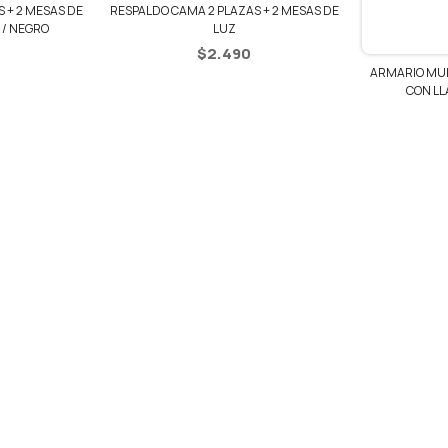
 + 2 MESAS DE
ARMARIO MULTIUSO ROPERO 2 PUERTA
CON LLAVE DE SEGURIDAD
$
2.990
ARMARIO MUL
CON LL
$
2.