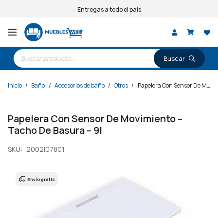
Entregas a todo el país
Búsqueda
de
productos
Inicio
/
Baño
/
Accesorios de baño
/
Otros
/
Papelera Con Sensor De Movimiento – Tacho De Basura – 9l
Papelera Con Sensor De Movimiento –
Tacho De Basura – 9l
SKU:
2002I07801
Envío gratis