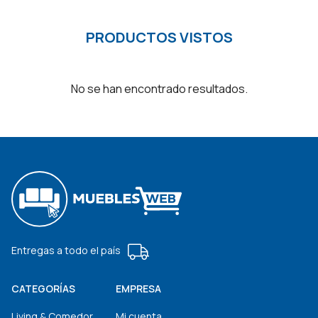
$990.
$950.
PRODUCTOS VISTOS
No se han encontrado resultados.
Entregas a todo el país
CATEGORÍAS
EMPRESA
Living & Comedor
Mi cuenta