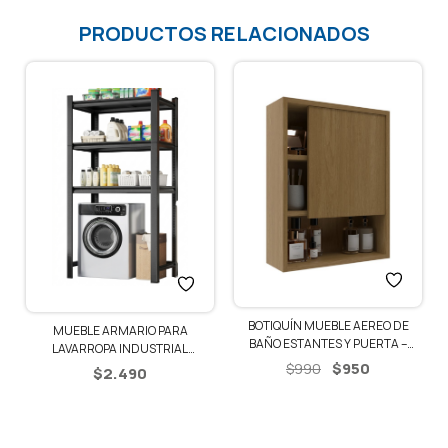
PRODUCTOS RELACIONADOS
BOTIQUÍN MUEBLE AEREO DE
MUEBLE ARMARIO PARA
BAÑO ESTANTES Y PUERTA –
LAVARROPA INDUSTRIAL
CARVALHO
El
El
ESTANTERIA
$
950
$
990
$
2.490
precio
precio
original
actual
era:
es: