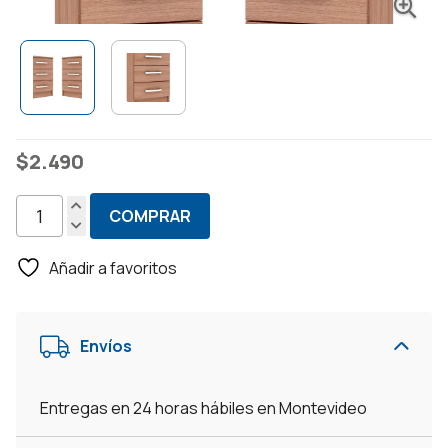
$
2.490
COMPRAR
Set
de
Añadir a favoritos
2
Mesas
De
Envíos
Luz
con
3
Entregas en 24 horas hábiles en Montevideo
Cajones
-