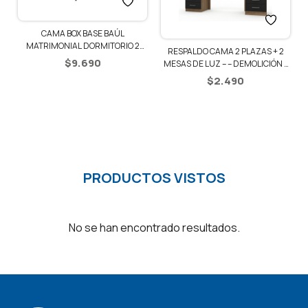
CAMA BOX BASE BAÚL
MATRIMONIAL DORMITORIO 2
RESPALDO CAMA 2 PLAZAS + 2
PLAZAS
$
9.690
MESAS DE LUZ – – DEMOLICIÓN /
NEGRO
$
2.490
PRODUCTOS VISTOS
No se han encontrado resultados.