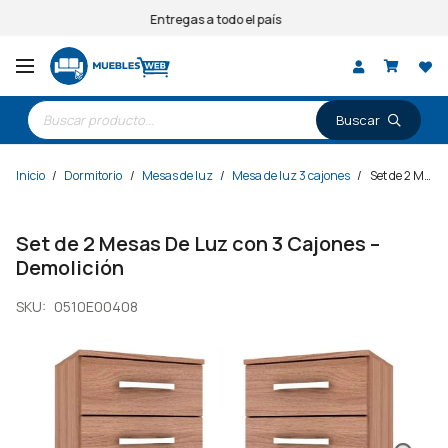
Entregas a todo el país
Búsqueda
de
productos
Inicio
/
Dormitorio
/
Mesas de luz
/
Mesa de luz 3 cajones
/
Set de 2 Mesas De Luz con 3 Cajones – Demolición
Set de 2 Mesas De Luz con 3 Cajones –
Demolición
SKU:
0510E00408