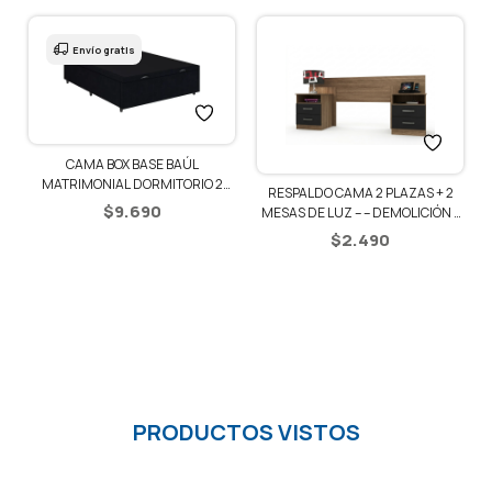
Envío gratis
CAMA BOX BASE BAÚL
1
MATRIMONIAL DORMITORIO 2
RESPALDO CAMA 2 PLAZAS + 2
PLAZAS
$
9.690
MESAS DE LUZ – – DEMOLICIÓN /
NEGRO
$
2.490
PRODUCTOS VISTOS