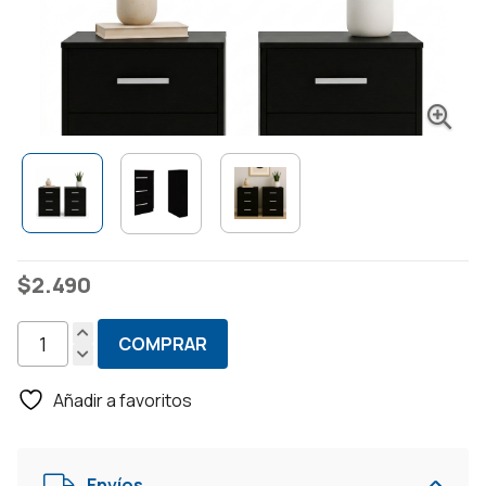
$
2.490
COMPRAR
Set
de
Añadir a favoritos
2
Mesas
de
Envíos
Luz