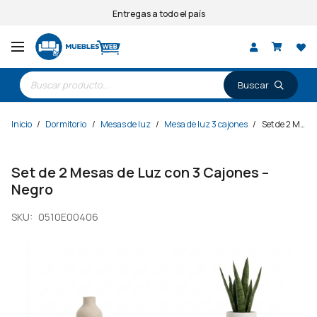
Entregas a todo el país
Búsqueda
de
productos
Inicio
/
Dormitorio
/
Mesas de luz
/
Mesa de luz 3 cajones
/
Set de 2 Mesas de Luz con 3 Cajones – Negro
Set de 2 Mesas de Luz con 3 Cajones –
Negro
SKU:
0510E00406