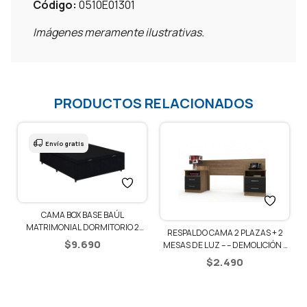
Código:
0510E01301
Imágenes meramente ilustrativas.
PRODUCTOS RELACIONADOS
Envío gratis
CAMA BOX BASE BAÚL
1
MATRIMONIAL DORMITORIO 2
RESPALDO CAMA 2 PLAZAS + 2
PLAZAS
$
9.690
MESAS DE LUZ – – DEMOLICIÓN /
NEGRO
$
2.490