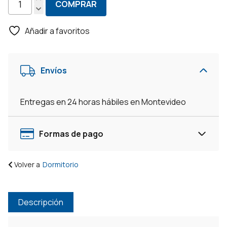
COMPRAR
Set
2
Añadir a favoritos
Mesas
De
Luz
Envíos
Sommier
2
Cajones
Entregas en 24 horas hábiles en Montevideo
+
Espacio
-
Formas de pago
Blanco
cantidad
Volver a
Dormitorio
Descripción