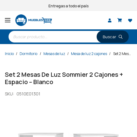
Entregas a todo el país
Búsqueda
de
productos
Inicio
/
Dormitorio
/
Mesas de luz
/
Mesa de luz 2 cajones
/
Set 2 Mesas De Luz Sommier 2 Cajones + Espacio – Blanco
Set 2 Mesas De Luz Sommier 2 Cajones +
Espacio – Blanco
SKU:
0510E01301