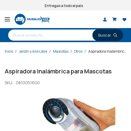
Entregas a todo el país
Búsqueda
de
productos
Inicio
/
Jardín y Aire Libre
/
Mascotas
/
Otros
/
Aspiradora Inalámbrica para Mascotas
Aspiradora Inalámbrica para Mascotas
SKU:
0810051600