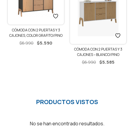
CÓMODA CON 2 PUERTAS Y 3
CAJONES, COLOR GRAFITO/PINO
El
El
$
5.590
$
6.990
precio
precio
CÓMODA CON 2 PUERTAS Y 3
CAJONES – BLANCO/PINO
original
actual
El
El
$
5.585
era:
es:
$
6.990
precio
precio
$6.990.
$5.590.
original
actual
era:
es:
$6.990.
$5.585.
PRODUCTOS VISTOS
No se han encontrado resultados.