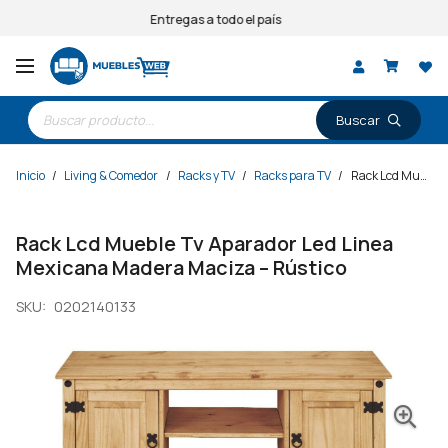
Entregas a todo el país
Búsqueda
de
productos
Inicio
/
Living & Comedor
/
Racks y TV
/
Racks para TV
/
Rack Lcd Mueble Tv Aparador Led Linea Mexicana Madera Maciza – Rústico
Rack Lcd Mueble Tv Aparador Led Linea
Mexicana Madera Maciza – Rústico
SKU:
0202140133