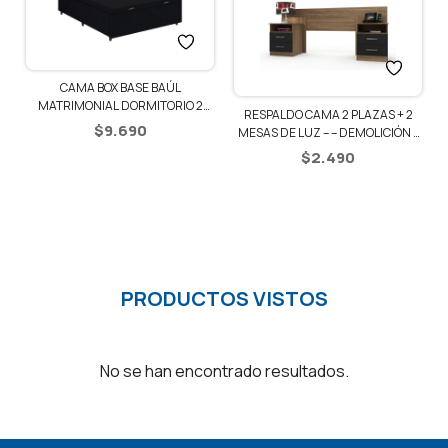
CAMA BOX BASE BAÚL
1
MATRIMONIAL DORMITORIO 2
RESPALDO CAMA 2 PLAZAS + 2
PLAZAS
$
9.690
MESAS DE LUZ – – DEMOLICIÓN /
NEGRO
$
2.490
PRODUCTOS VISTOS
No se han encontrado resultados.