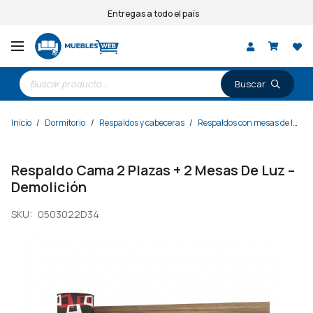
Entregas a todo el país
Búsqueda
de
productos
Inicio
/
Dormitorio
/
Respaldos y cabeceras
/
Respaldos con mesas de luz
/
Respaldo Cama 2 Plazas + 2 Mesas De Luz –
Demolición
SKU:
0503022D34