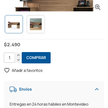
$
2.490
COMPRAR
Respaldo
Cama
Añadir a favoritos
2
Plazas
+
Envíos
2
Mesas
De
Entregas en 24 horas hábiles en Montevideo
Luz