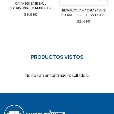
CAMA BOX BASE BAÚL
1
MATRIMONIAL DORMITORIO 2
RESPALDO CAMA 2 PLAZAS + 2
PLAZAS
$
9.690
MESAS DE LUZ – – DEMOLICIÓN /
NEGRO
$
2.490
PRODUCTOS VISTOS
No se han encontrado resultados.