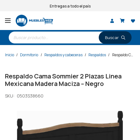
Entregas a todo el país
Búsqueda
de
productos
Inicio
/
Dormitorio
/
Respaldos y cabeceras
/
Respaldos
/
Respaldo Cama Sommier 2 Plazas Linea Mexicana Madera Maciza – Negro
Respaldo Cama Sommier 2 Plazas Linea
Mexicana Madera Maciza – Negro
SKU:
0503S38660