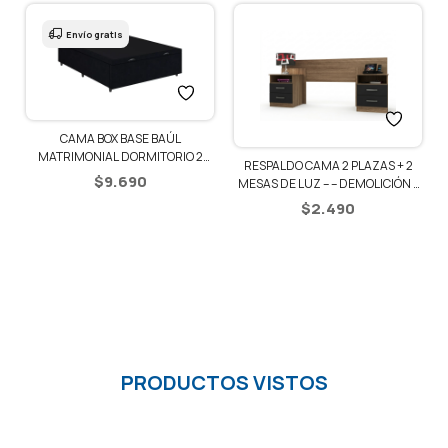
Envío gratis
CAMA BOX BASE BAÚL
1
MATRIMONIAL DORMITORIO 2
RESPALDO CAMA 2 PLAZAS + 2
PLAZAS
$
9.690
MESAS DE LUZ – – DEMOLICIÓN /
NEGRO
$
2.490
PRODUCTOS VISTOS