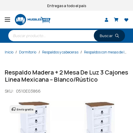
Entregas a todo el país
Búsqueda
de
productos
Inicio
/
Dormitorio
/
Respaldos y cabeceras
/
Respaldos con mesas de luz
/
Respaldo Madera + 2 Mesa De Luz 3 Cajones
Linea Mexicana – Blanco/Rústico
SKU:
0510E03866
Envío gratis