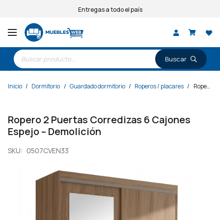
Entregas a todo el país
Búsqueda
de
productos
Inicio
/
Dormitorio
/
Guardado dormitorio
/
Roperos / placares
/
Ropero 2 Puertas Corredizas 6 Cajones Espejo – Demolición
Ropero 2 Puertas Corredizas 6 Cajones
Espejo – Demolición
SKU:
0507CVEN33