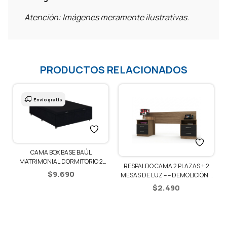
Atención: Imágenes meramente ilustrativas.
PRODUCTOS RELACIONADOS
Envío gratis
CAMA BOX BASE BAÚL
1
MATRIMONIAL DORMITORIO 2
RESPALDO CAMA 2 PLAZAS + 2
PLAZAS
$
9.690
MESAS DE LUZ – – DEMOLICIÓN /
NEGRO
$
2.490