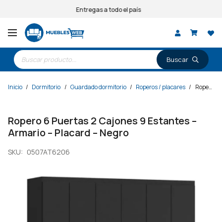
Entregas a todo el país
Búsqueda
de
productos
Inicio
/
Dormitorio
/
Guardado dormitorio
/
Roperos / placares
/
Ropero 6 Puertas 2 Cajones 9 Estantes – Armario – Placard – Negro
Ropero 6 Puertas 2 Cajones 9 Estantes –
Armario – Placard – Negro
SKU:
0507AT6206