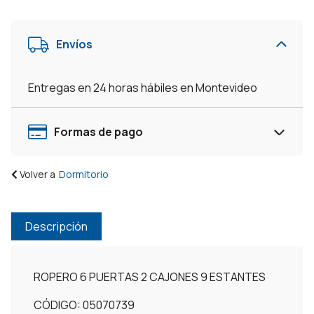
2
Cajones
Envíos
9
Estantes
-
Entregas en 24 horas hábiles en Montevideo
Armario
-
Placard
Formas de pago
-
Negro
Volver a
Dormitorio
cantidad
Descripción
ROPERO 6 PUERTAS 2 CAJONES 9 ESTANTES
CÓDIGO: 05070739