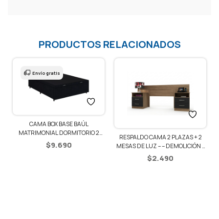
PRODUCTOS RELACIONADOS
Envío gratis
CAMA BOX BASE BAÚL
1
MATRIMONIAL DORMITORIO 2
RESPALDO CAMA 2 PLAZAS + 2
PLAZAS
$
9.690
MESAS DE LUZ – – DEMOLICIÓN /
NEGRO
$
2.490