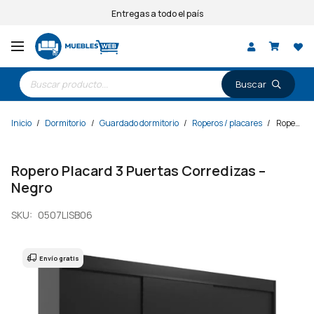
Entregas a todo el país
Búsqueda
de
productos
Inicio
/
Dormitorio
/
Guardado dormitorio
/
Roperos / placares
/
Ropero Placard 3 Puertas Corredizas – Negro
Ropero Placard 3 Puertas Corredizas –
Negro
SKU:
0507LISB06
Envío gratis