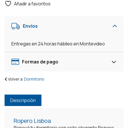
Añadir a favoritos
3
Puertas
Corredizas
Envíos
-
Negro
cantidad
Entregas en 24 horas hábiles en Montevideo
Formas de pago
Volver a
Dormitorio
Descripción
Ropero Lisboa
Renová tu dormitorio con este elegante Ropero