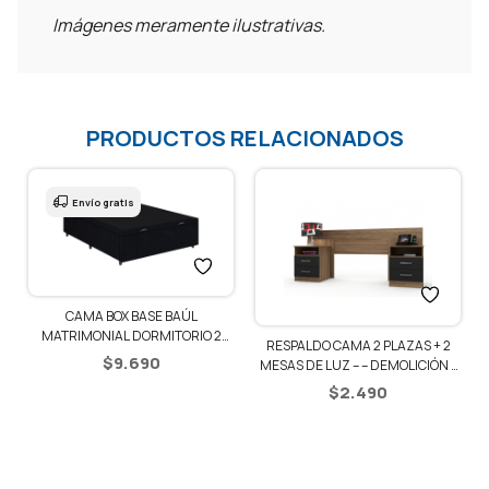
Imágenes meramente ilustrativas.
PRODUCTOS RELACIONADOS
Envío gratis
CAMA BOX BASE BAÚL
1
MATRIMONIAL DORMITORIO 2
RESPALDO CAMA 2 PLAZAS + 2
PLAZAS
$
9.690
MESAS DE LUZ – – DEMOLICIÓN /
NEGRO
$
2.490