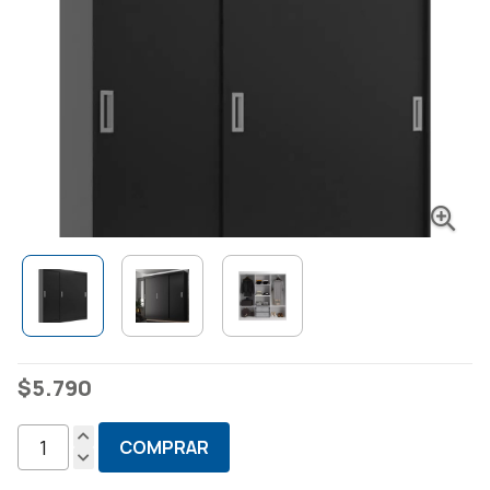
$
5.790
COMPRAR
Ropero
Placard