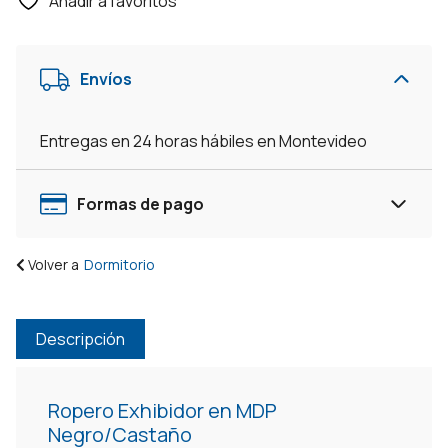
Añadir a favoritos
Puetas
Exhibidor
Perchero
Envíos
Con
Estante
-
Entregas en 24 horas hábiles en Montevideo
Blanco/Nogal
cantidad
Formas de pago
Volver a
Dormitorio
Descripción
Ropero Exhibidor en MDP
Negro/Castaño