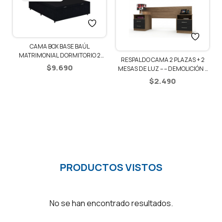
CAMA BOX BASE BAÚL
1
MATRIMONIAL DORMITORIO 2
RESPALDO CAMA 2 PLAZAS + 2
PLAZAS
$
9.690
MESAS DE LUZ – – DEMOLICIÓN /
NEGRO
$
2.490
PRODUCTOS VISTOS
No se han encontrado resultados.