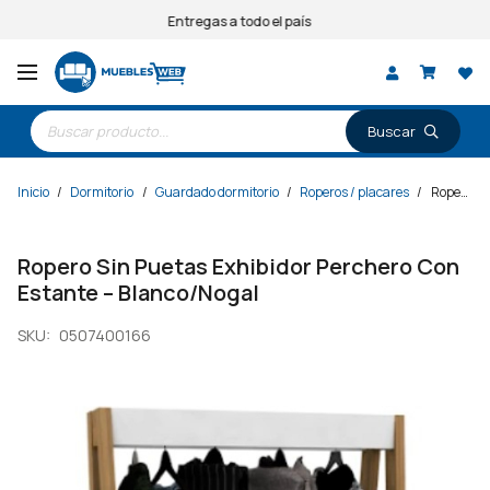
Entregas a todo el país
Búsqueda
de
productos
Inicio
/
Dormitorio
/
Guardado dormitorio
/
Roperos / placares
/
Ropero Sin Puetas Exhibidor Perchero Con Estante – Blanco/Nogal
Ropero Sin Puetas Exhibidor Perchero Con
Estante – Blanco/Nogal
SKU:
0507400166