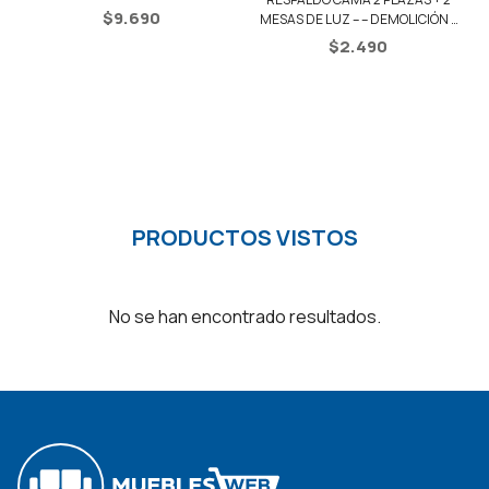
MESAS DE LUZ – – DEMOLICIÓN /
MESAS DE LUZ
NEGRO
$
2.490
$
2.490
PRODUCTOS VISTOS
No se han encontrado resultados.