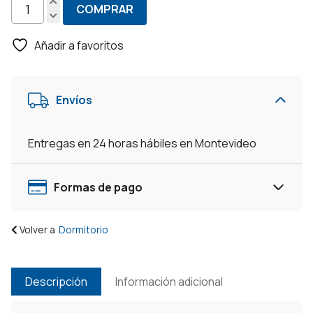
era:
es:
COMPRAR
Ropero
$13.490.
$12.140.
Vivacce
Añadir a favoritos
Linea
Premium
Con
Envíos
Rieles
Telescópicos
cantidad
Entregas en 24 horas hábiles en Montevideo
Formas de pago
Volver a
Dormitorio
Descripción
Información adicional