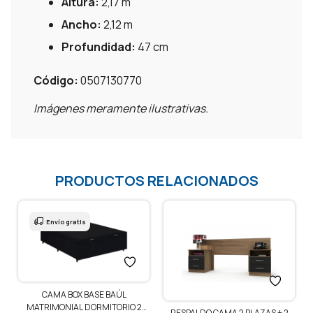
Altura:
2,17 m
Ancho:
2,12 m
Profundidad:
47 cm
Código:
0507130770
Imágenes meramente ilustrativas.
PRODUCTOS RELACIONADOS
O 2
RESPALDO CAMA 2 PLAZAS + 2
RESPALDO CAMA 2 PLAZAS + 2