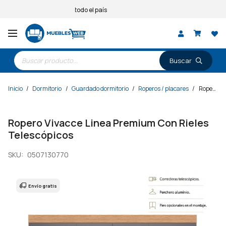
Entregas a todo el país
Búsqueda
de
productos
Inicio
/
Dormitorio
/
Guardado dormitorio
/
Roperos / placares
/
Ropero Vivacce Linea Premium Con Rieles Telescópicos
Ropero Vivacce Linea Premium Con Rieles
Telescópicos
SKU:
0507130770
Envío gratis