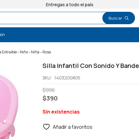
Entregas a todo el país
ión
a Extraíble – Niño – Niña – Rosa
Silla Infantil Con Sonido Y Bande
SKU:
1403200805
El
El
$
990
precio
precio
$
390
original
actual
Sin existencias
era:
es:
$990.
$390.
Añadir a favoritos