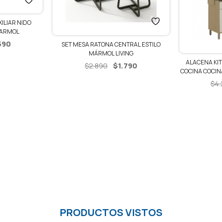
ILIAR NIDO
MARMOL
El
590
SET MESA RATONA CENTRAL ESTILO
MÁRMOL LIVING
cio
precio
ALACENA KIT
El
El
inal
actual
$
1.790
$
2.890
COCINA COCIN
precio
precio
es:
$
4
original
actual
990.
$1.590.
era:
es:
$2.890.
$1.790.
PRODUCTOS VISTOS