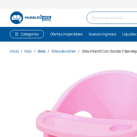
Búsqueda
de
productos
Categorías
Ofertas imperdibles
Nuevos ingresos
Liquidac
Inicio
/
Kids
/
Bebé
/
Sillas de comer
/
Silla Infantil Con Sonido Y Bandej