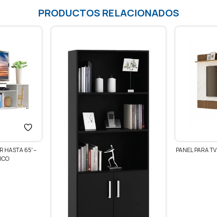
PRODUCTOS RELACIONADOS
 HASTA 65′ –
PANEL PARA T
ICO