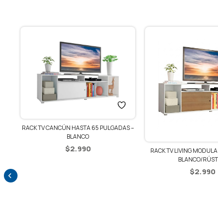
CO
RACK TV CANCÚN HASTA 65 PULGADAS –
BLANCO
$
2.990
RACK TV LIVING MODULAR
BLANCO/RÚST
$
2.990