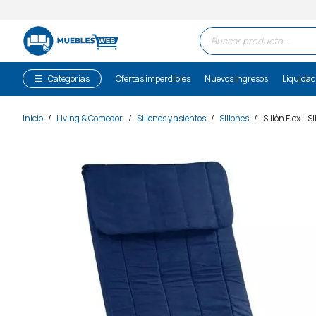
Búsqueda
de
productos
Categorías
Ofertas imperdibles
Nuevos ingresos
Liquidac
Inicio
/
Living & Comedor
/
Sillones y asientos
/
Sillones
/
Sillón Flex – 