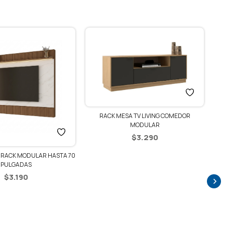
RACK MESA TV LIVING COMEDOR
MODULAR
$
3.290
V RACK MODULAR HASTA 70
PULGADAS
$
3.190