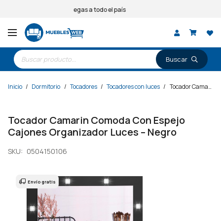
Entregas a todo el país
Búsqueda
de
productos
Inicio
/
Dormitorio
/
Tocadores
/
Tocadores con luces
/
Tocador Camarin Comoda Con Espejo Cajones Organizador Luces – Negro
Tocador Camarin Comoda Con Espejo
Cajones Organizador Luces – Negro
SKU:
0504150106
Envío gratis