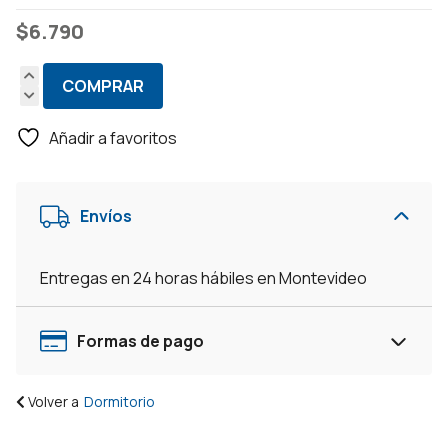
$
6.790
COMPRAR
Tocador
Camarin
Añadir a favoritos
Comoda
Con
Espejo
Envíos
Cajones
Organizador
Luces
Entregas en 24 horas hábiles en Montevideo
-
Negro
cantidad
Formas de pago
Volver a
Dormitorio