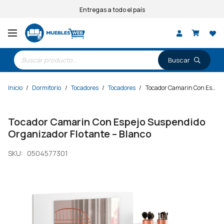
Entregas a todo el país
Búsqueda
de
productos
Inicio
/
Dormitorio
/
Tocadores
/
Tocadores
/
Tocador Camarin Con Espejo Suspendido Organizador Flotante – Blanco
Tocador Camarin Con Espejo Suspendido
Organizador Flotante – Blanco
SKU:
0504577301