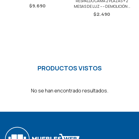
RESPALDO CAMA 2 PLAZAS + 2
PLAZAS
$
9.690
MESAS DE LUZ – – DEMOLICIÓN /
NEGRO
$
2.490
PRODUCTOS VISTOS
No se han encontrado resultados.