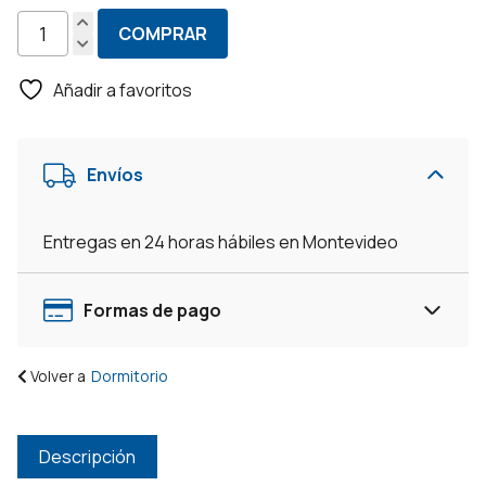
COMPRAR
Tocador
Camarin
Añadir a favoritos
Con
Espejo
Suspendido
Envíos
Organizador
Flotante
-
Entregas en 24 horas hábiles en Montevideo
Blanco
cantidad
Formas de pago
Volver a
Dormitorio
Descripción