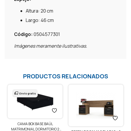
Altura: 20 cm
Largo: 46 cm
Código:
0504577301
Imágenes meramente ilustrativas.
PRODUCTOS RELACIONADOS
Envío gratis
CAMA BOX BASE BAÚL
1
MATRIMONIAL DORMITORIO 2