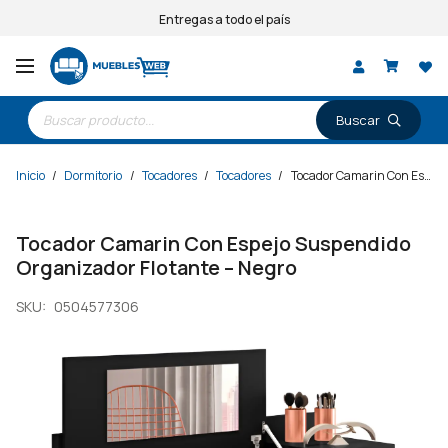
Entregas a todo el país
Búsqueda
de
productos
Inicio
/
Dormitorio
/
Tocadores
/
Tocadores
/
Tocador Camarin Con Espejo Suspendido Organizador Flotante – Negro
Tocador Camarin Con Espejo Suspendido
Organizador Flotante – Negro
SKU:
0504577306