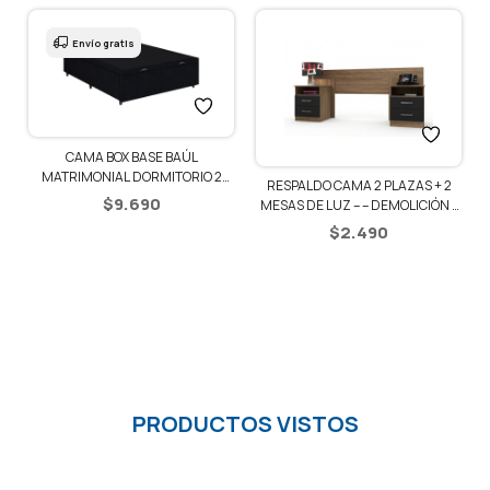
Envío gratis
CAMA BOX BASE BAÚL
1
MATRIMONIAL DORMITORIO 2
RESPALDO CAMA 2 PLAZAS + 2
PLAZAS
$
9.690
MESAS DE LUZ – – DEMOLICIÓN /
NEGRO
$
2.490
PRODUCTOS VISTOS