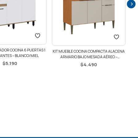
A
COC
DOR COCINA 6 PUERTAS 1
KIT MUEBLE COCINA COMPACTA ALACENA
ANTES – BLANCO/MIEL
ARMARIO BAJO MESADA AÉREO –
MANCHESTER/BLANCO
$
5.190
$
4.490