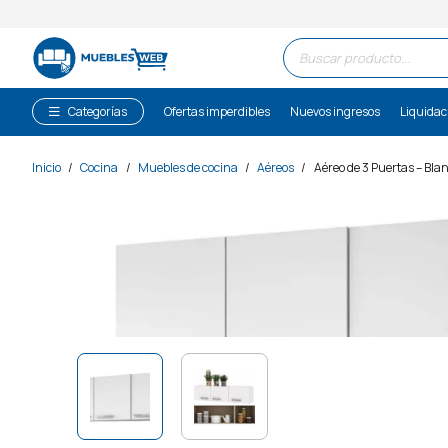
Búsqueda
de
productos
Categorías
Ofertas imperdibles
Nuevos ingresos
Liquidac
Inicio
/
Cocina
/
Muebles de cocina
/
Aéreos
/
Aéreo de 3 Puertas – Bla