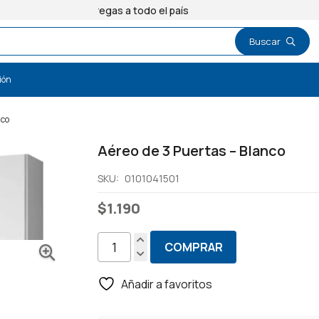
Entregas a todo el país
ión
nco
Aéreo de 3 Puertas – Blanco
SKU:
0101041501
$
1.190
COMPRAR
Aéreo
de
Añadir a favoritos
3
Puertas