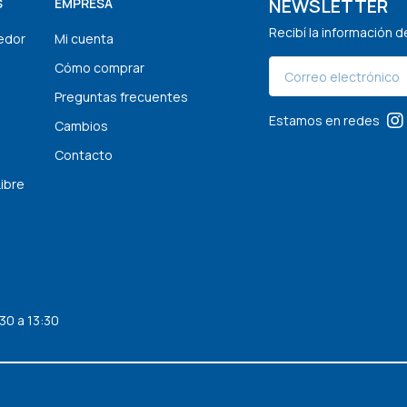
NEWSLETTER
S
EMPRESA
Recibí la información 
edor
Mi cuenta
Cómo comprar
Preguntas frecuentes
Estamos en redes
Cambios
Contacto
Libre
30 a 13:30