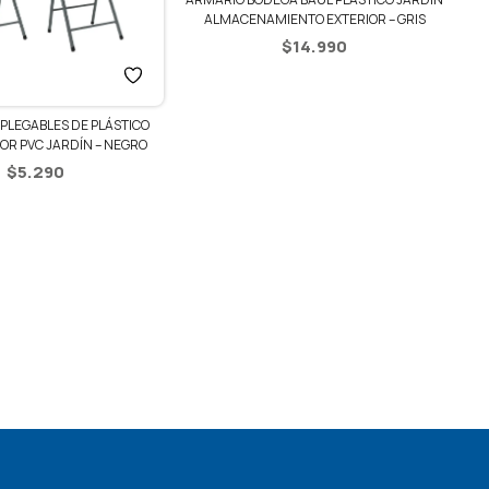
ALMACENAMIENTO EXTERIOR – GRIS
COLCHON I
$
14.990
+ 
BLES DE PLÁSTICO
 JARDÍN – NEGRO
90