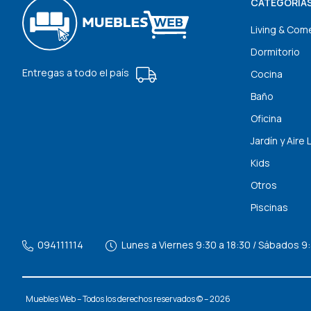
CATEGORÍA
Living & Com
Dormitorio
Entregas a todo el país
Cocina
Baño
Oficina
Jardín y Aire 
Kids
Otros
Piscinas
094111114
Lunes a Viernes 9:30 a 18:30 / Sábados 9:
Muebles Web – Todos los derechos reservados © – 2026