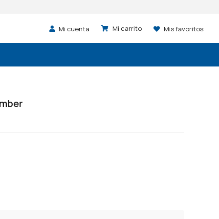
Mi cuenta
Mis favoritos
limber