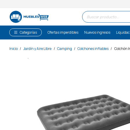
Búsqueda
de
productos
Categorías
Ofertas imperdibles
Nuevos ingresos
Liquidac
Inicio
/
Jardín y Aire Libre
/
Camping
/
Colchones inflables
/
Colchón In