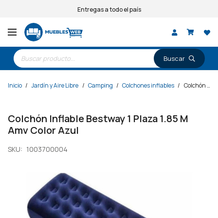
Entregas a todo el país
Búsqueda
de
productos
Inicio
/
Jardín y Aire Libre
/
Camping
/
Colchones inflables
/
Colchón Inflable Bestway 1 Plaza 1.85 M Amv Color Azul
Colchón Inflable Bestway 1 Plaza 1.85 M
Amv Color Azul
SKU:
1003700004