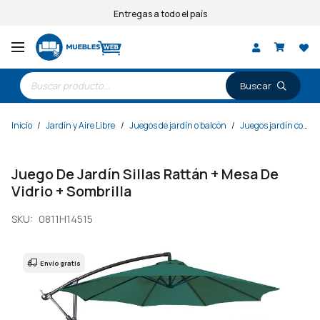
Entregas a todo el país
Búsqueda
de
productos
Inicio
/
Jardín y Aire Libre
/
Juegos de jardín o balcón
/
Juegos jardín con sombrilla
Juego De Jardín Sillas Rattán + Mesa De
Vidrio + Sombrilla
SKU:
0811H14515
Envío gratis