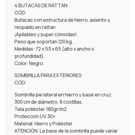
4 BUTACAS DE RATTAN:
CÓD:
Butacas con estructura de hierro, asiento y
respaldo en rattan.
¡Apilables y super cómodas!.
Peso que soportan 120 kg.
Medidas: 72 x 53 x 65 (alto x ancho x
profundidad).
Color: Negro.
SOMBRILLA PARA EXTERIORES
CÓD:
Sombrilla pie lateral en hierro y base en cruz.
300 cm de diámetro, 8 costillas.
Tela poliéster 180gr/m2.
Protección UV 30+.
Material: Hierro y Poliéster
ATENCIÓN: La base de la sombrilla puede variar