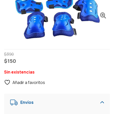
El
El
$
390
precio
precio
$
150
original
actual
Sin existencias
era:
es:
$390.
$150.
Añadir a favoritos
Envíos