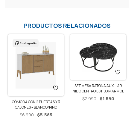
PRODUCTOS RELACIONADOS
Envío gratis
SET MESA RATONA AUXILIAR
O
NIDO CENTRO ESTILO MARMOL
El
El
$
1.590
$
2.990
io
CÓMODA CON 2 PUERTAS Y 3
precio
precio
CAJONES – BLANCO/PINO
al
original
actual
El
El
$
5.585
$
6.990
era:
es:
precio
precio
90.
$2.990.
$1.590.
original
actual