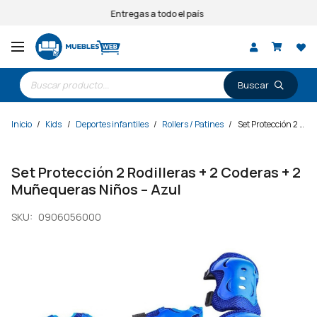
Entregas a todo el país
Búsqueda
de
productos
Inicio
/
Kids
/
Deportes infantiles
/
Rollers / Patines
/
Set Protección 2 Rodilleras + 2 Coderas + 2 Muñequeras Niños – Azul
Set Protección 2 Rodilleras + 2 Coderas + 2
Muñequeras Niños – Azul
SKU:
0906056000