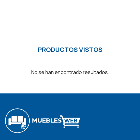
era:
es:
$6.990.
$5.585.
PRODUCTOS VISTOS
No se han encontrado resultados.